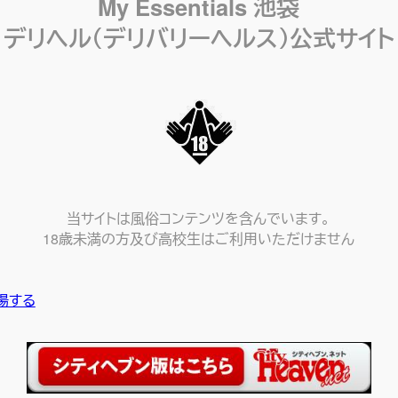
My Essentials 池袋
デリヘル（デリバリーヘルス）公式サイト
当サイトは風俗コンテンツを含んでいます。
18歳未満の方及び高校生はご利用いただけません
場する
ダイニングバー