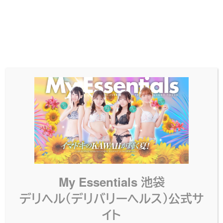
どこか幼いキュートな雰囲気がある『ゆの』ちゃん♪
リボンいっぱいなフリフリのコスチュームがとって
もフィットしています! 可愛さたっぷりな彼女と一
緒に、素敵で濃厚なハロウィンタイムを過ごしませ
んか？
X (Twitter)
プロフィール
写メ日記
ゆの(24)
my-essentials.info
MIYU
My Essentials 池袋
デリヘル（デリバリーヘルス）公式サ
イト