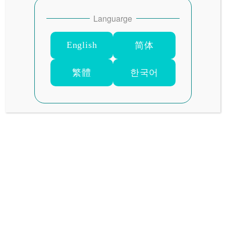
Languarge
2026年 7月
2026年 6月
GRAVURE
GRAVURE
English
简体
2026年の7月の
2026年の6月の
GRAVURE！梅雨も終わ
GRAVURE！じめじめ雨
繁體
한국어
り夏到来！ 7月
も吹き飛ばせ。 6月
GRAVUREも是非お楽し
GRAVUREも是非お楽し
みください。 まぶしい笑顔
みください。 梅雨シーズン
で癒されてください！
ですが女の子たちは元気
いっぱいみなさんの来店
2026-07-01
をお待ちしております！
投稿日
2026-06-01
投稿日