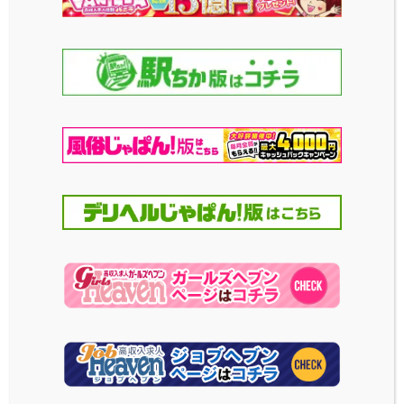
名前
みゆ
年齢
24歳
3サイズ
T153 ・ 84 (C) ・ 56 ・ 83
2024年10月 撮影
可愛い中にも、どこかダークなハロウィンならでは
のメイドさんコスを身につけた『みゆ』ちゃんは、男
性を惑わせる小悪魔ちゃんのよう。ぜひ一緒にドリ
ーミーなひとときを過ごしてくださいね♪