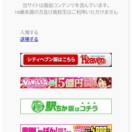
黒2
当サイトは風俗コンテンツを含んでいます。
大胆な紐のドレスです！前
18歳未満の方及び高校生はご利用いただけません
から見ても後ろから見て
網目生地のセクシーなワン
もとってもセクシー♪好み
ピースコスチュームです♪
の子に着せてプレイを盛り
お気に入りのあの子に着
上げちゃおう！
入場する
せればプレイも盛り上がる
退場する
こと間違いなし！
2024-03-06
投稿日
2024-03-22
投稿日
メイド服・胸空きワン
胸空きワンピース
ピース
胸元が大きく開いたワン
ピースコスプレです。プレイ
ワンピースタイプのメイド
が盛り上がること間違いな
服です♪ポイントは胸元！