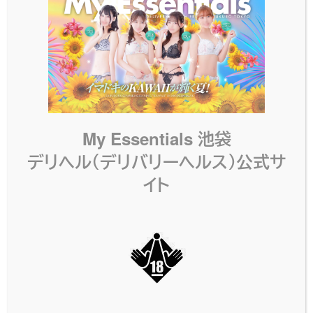
大胆な紐のドレスです！前から見ても後ろから見
てもとってもセクシー♪好みの子に着せてプレイを
盛り上げちゃおう！
My Essentials 池袋
SAME CATEGORY
同じカテゴリーのコスプレ
デリヘル（デリバリーヘルス）公式サ
イト
セクシーワンピース・
セクシー紐ドレス・紫