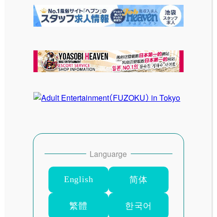
2023-12-18
投稿日
古い投稿
2024 バレンタインデー グラビア
新しい投稿
トナカイケープワンピース
Languarge
English
简体
SITE MENU
繁體
한국어
HOME