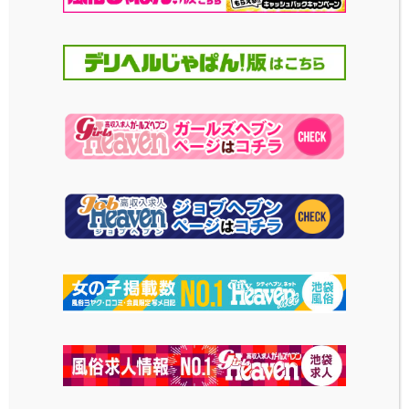
し！
大胆にハート型に穴が空
いています！可愛いのに
2023-12-18
投稿日
セクシー♪
2024-02-19
投稿日
ドレス風キャミソー
チャイナ服・白
ル・白
誰もがイメージするチャイ
ナ服とは少し違った、ゆる
ボディラインがしっかりと
ふわなデザインです。上下
出るドレス風のキャミソー
セパレートになっているの
ル。丈の短さやタイトな作
も特徴的。
りがエロさを際立たせま
す。
2023-12-18
投稿日