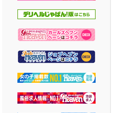
いています！可愛いのに
2023-12-18
投稿日
セクシー♪
2024-02-19
投稿日
ドレス風キャミソー
チャイナ服・白
ル・白
誰もがイメージするチャイ
ナ服とは少し違った、ゆる
ボディラインがしっかりと
ふわなデザインです。上下
出るドレス風のキャミソー
セパレートになっているの
ル。丈の短さやタイトな作
も特徴的。
りがエロさを際立たせま
す。
2023-12-18
投稿日
2023-12-18
投稿日