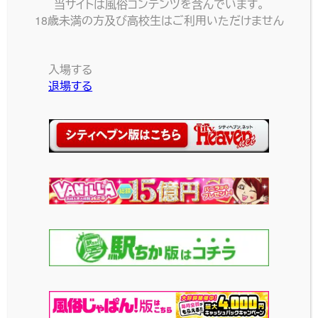
当サイトは風俗コンテンツを含んでいます。
から見ても後ろから見て
網目生地のセクシーなワン
18歳未満の方及び高校生はご利用いただけません
もとってもセクシー♪好み
ピースコスチュームです♪
の子に着せてプレイを盛り
お気に入りのあの子に着
上げちゃおう！
せればプレイも盛り上がる
入場する
こと間違いなし！
2024-03-06
退場する
投稿日
2024-03-22
投稿日
メイド服・胸空きワン
胸空きワンピース
ピース
胸元が大きく開いたワン
ピースコスプレです。プレイ
ワンピースタイプのメイド
が盛り上がること間違いな
服です♪ポイントは胸元！
し！
大胆にハート型に穴が空