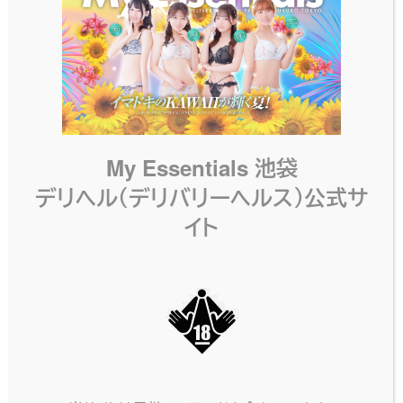
胸元が大きく開いたワンピースコスプレです。プレ
イが盛り上がること間違いなし！
SAME CATEGORY
My Essentials 池袋
同じカテゴリーのコスプレ
デリヘル（デリバリーヘルス）公式サ
イト
セクシーワンピース・
セクシー紐ドレス・紫
黒2
大胆な紐のドレスです！前