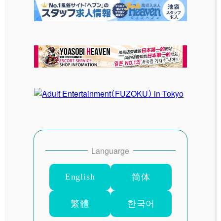
古い投稿
花魁
新しい投稿
腰巻きエプロン・白
Languarge
English
简体
SITE MENU
HOME
繁體
한국어
最新情報