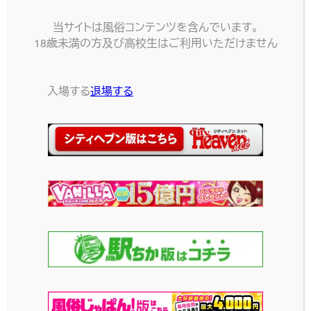
ンで「フィフスエレメント」
格！
を選択するだけ！
当サイトは風俗コンテンツを含んでいます。
2026-04-01
投稿日
18歳未満の方及び高校生はご利用いただけません
2026-05-01
投稿日
入場する
退場する
Second Impact –
0円オプションでプレ
あの子にもう一度！
イをオーダーメイ
本指名様割引
ド！
FIRST TAKEで出会った
プレイカスタマイズ無料“0
彼女と、もう一度一緒の時
円オプション”登場！お客
間を過ごしたい！そんな２
様の願いを叶えます！0円
度目のお客様に向けて、限
オプションでプレイをオー
定の特別プランをご用意
ダーメイド！
しました！