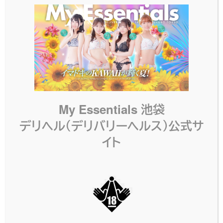
LATEST NEWS
最新情報
My Essentials 池袋
デリヘル（デリバリーヘルス）公式サ
5周年特別イベント
FIRST TAKE – 初め
イト
毎月5名様に60分コ
ての女性限定90分
ースをプレゼント!!
22,000円!!
60分コース無料チケットを
マイエス《FIRST TAKE》キ
プレゼントいたします！ご
ャンペーン 初めて指名す
新規様、会員様どちらもご
る女の子が 写真指名料込
応募可能です！申し込み
み90分 22,000円！ イベ
はネット予約時にオプショ
ント期間中は毎回この価