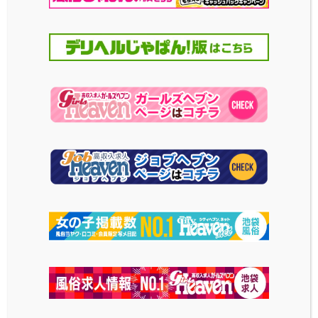
2026-04-01
投稿日
2026-04-01
投稿日
自分史上最高キャス
会員様がお得!! リピ
トを設定しよう！
ーター様向け特典を
ご用意!!
お客様が気に入ったキャ
ストを、「シティヘブン」の
My Essentialsでは会員
マイガール機能で「最高キ
様・リピーター様がよりお
ャスト」に設定しません
得に遊べるような会員様
か？
特典をご用意!! その内容
をご説明いたします♪
2026-04-01
投稿日
2025-08-01
投稿日