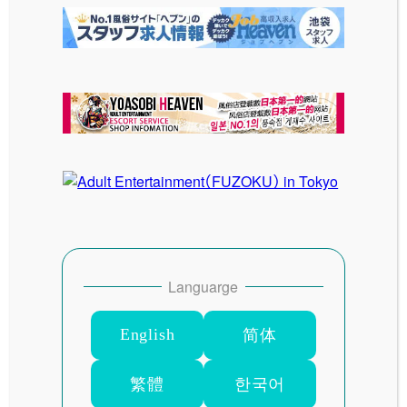
古い投稿
My Essentials おもちゃ動画 るの
(21)
新しい投稿
【終了】逆チョコでおもちゃ使い放題が
次回は無料!!
Languarge
English
简体
SITE MENU
繁體
한국어
HOME