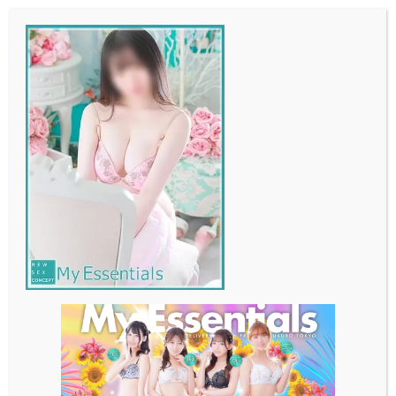
メ
イ
ン
コ
ン
テ
ン
ツ
へ
移
動