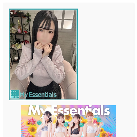
メ
イ
ン
コ
ン
テ
ン
ツ
へ
移
動