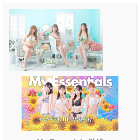
メ
イ
ン
コ
ン
テ
ン
ツ
へ
移
動