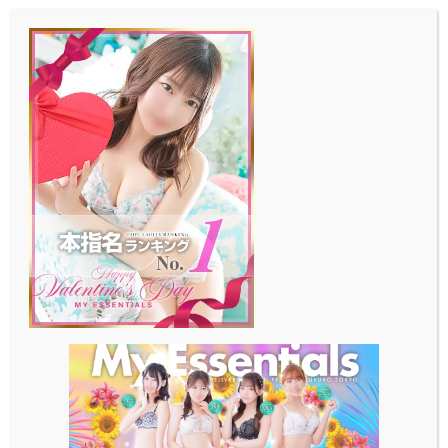
メ
イ
ン
コ
ン
テ
ン
ツ
へ
移
動