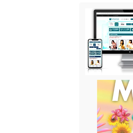
メ
イ
ン
コ
ン
テ
ン
ツ
へ
移
動