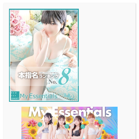
メ
イ
ン
コ
ン
テ
ン
ツ
へ
移
動