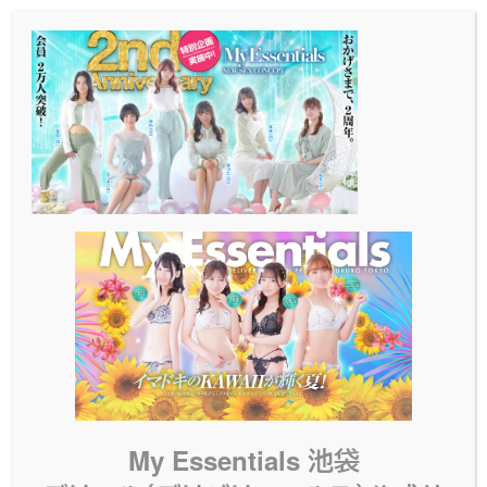
メ
イ
ン
コ
ン
テ
ン
ツ
へ
移
動
My Essentials 池袋