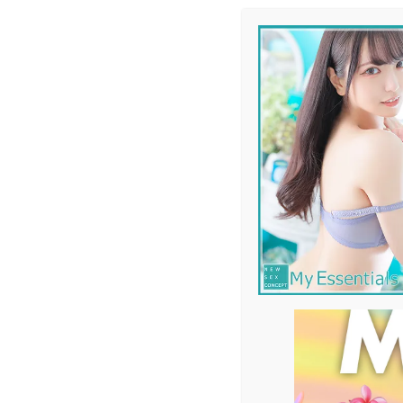
メ
イ
ン
コ
ン
テ
ン
ツ
へ
移
動