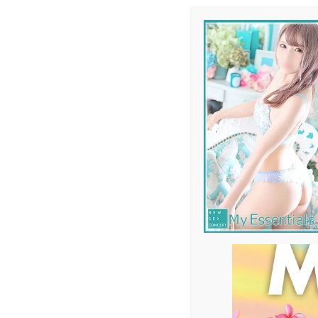
メ
イ
ン
コ
ン
テ
ン
ツ
へ
移
動