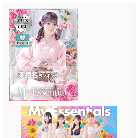
メ
イ
ン
コ
ン
テ
ン
ツ
へ
移
動