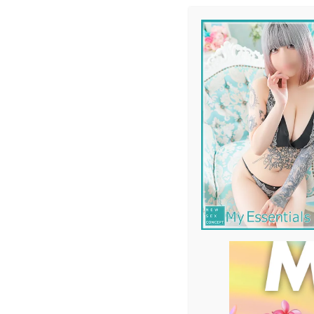
メ
イ
ン
コ
ン
テ
ン
ツ
へ
移
動