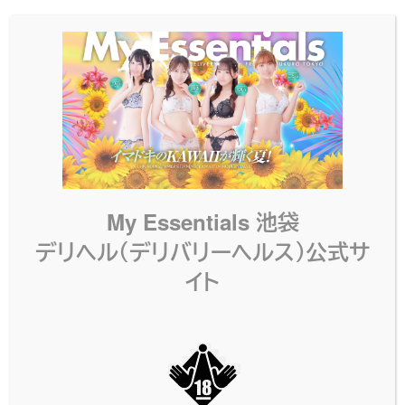
飲食店ガイド
My Essentials 池袋
デリヘル（デリバリーヘルス）公式サ
イタリアンバル
PIZZA BORSA
イト
UOKIN 池袋店
池袋で美味しいピザを食べ
るならココというくらい人
手頃にイタリアンが楽しめ
気なお店。白い壁と木目調
る人気のお店です。万人受
の家具が印象的な明るくキ
けするメニューが多く、多く
レイなインテリアです。
の人にオススメできるテイ
ストはデート向け！
2023-12-13