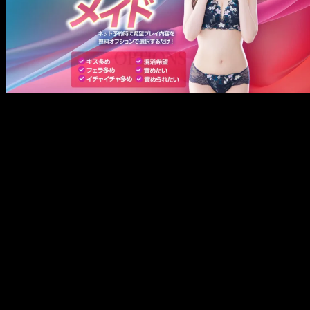
メ
イ
ン
コ
ン
テ
ン
ツ
へ
移
動