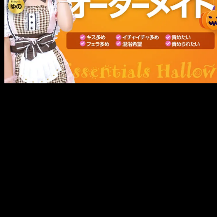
メ
イ
ン
コ
ン
テ
ン
ツ
へ
移
動