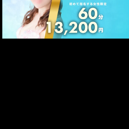
メ
イ
ン
コ
ン
テ
ン
ツ
へ
移
動