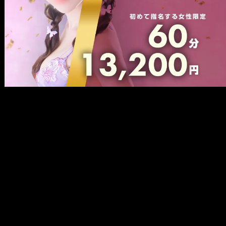
メ
イ
ン
コ
ン
テ
ン
ツ
へ
移
動