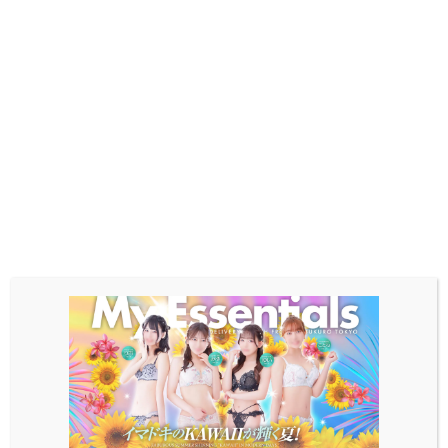
ます。
2026年のホワイトデーはみゆちゃんとあまあまな
時間を過ごしてみてはいかが？
愛嬌もホスピタリティもたっぷりなので、一緒にい
てもイチャイチャ楽しい夢のような時間を過ごせる
ことをバッチリ保証いたします!!
プロフィール
写メ日記
みゆ(24)
my-essentials.info
YUA