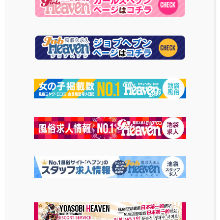
表情が魅力的!!
今回も元気いっぱいの表情やポーズを見せてくれ
ました♪
こんな元気で可愛らしい見た目で実はMっ子なん
です。
ホワイトデーはゆあちゃんとあまあまな時間を過
ごしてみてください♪
ランキングでも常にトップクラスを維持しており、
お客様からの人気も絶大!! 妹系キャストを探して
いるなら、ゆあちゃんで間違いありません！
プロフィール
写メ日記
ゆあ(20)
my-essentials.info