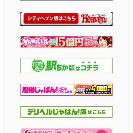
名前
ゆあ
年齢
20歳
3サイズ
T153・83 (C)・57・84
2026年3月 撮影
2026年ホワイトデーのグラビア！明るくキュートな