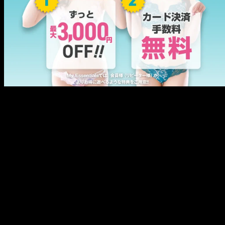
メ
イ
ン
コ
ン
テ
ン
ツ
へ
移
動