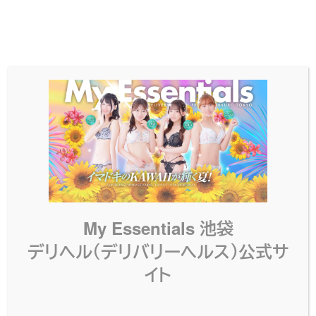
割引のルール
▼姫予約の場合
→口コミ割1,000円分のみ適用可（ポイント利用不
可）
▼本指名の場合
→口コミ割1,000円＋ポイント1,000円 = 合計
2,000円までOK！
▼通常のご利用
→ポイント最大3,000円まで使用可能！
My Essentials 池袋
会員ランク一覧
デリヘル（デリバリーヘルス）公式サ
イト
ご利用回
ランク名
還元率
数