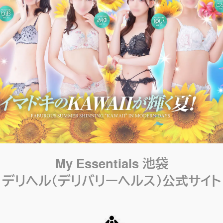
画像をクリックすると、動画再生スタートします
KOTONE’S MOVIE
ひろちゃんのデートコースPART
My Essentials 池袋
デリヘル（デリバリーヘルス）公式サイト
は。。妄想捗る夕暮れどき】
ねって話していたスイーツを一緒に食べて、2人のだけの思