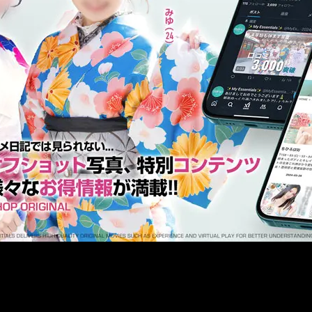
メ
イ
ン
コ
ン
テ
ン
ツ
へ
移
動