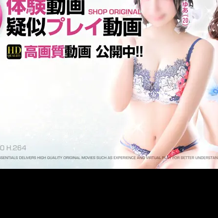
メ
イ
ン
コ
ン
テ
ン
ツ
へ
移
動