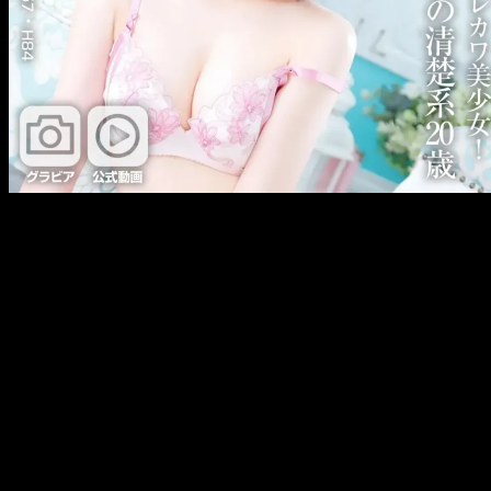
メ
イ
ン
コ
ン
テ
ン
ツ
へ
移
動