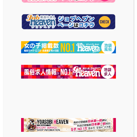
胸とお尻の部分にマイメロ
がプリントされた可愛さに
特化した衣装。可愛さとは
裏腹に布面積は少な目に
なっています。
2023-12-18
投稿日
古い投稿
着ぐるみパジャマ・トナカイ2
新しい投稿
ちひろ(23)