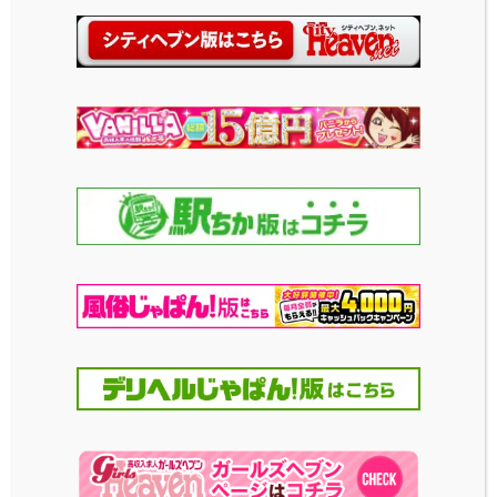
着ぐるみパジャマ・カ
赤ずきん
〇ゴン
まさに童話の赤ずきんち
ゃんが飛び出てきたよう
あの人気ゲーム、ポ〇モン
なコスチュームです♪可愛
のキャラクターのコスチュ
らしい衣装でプレイを盛り
ームです♪ とにかくかわい
上げちゃおう！
さ満天！是非是非お気に
入りのあの子に着せてみ
2024-02-19
投稿日
よう♪
2024-03-22
投稿日
マイメロ