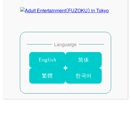
SITE MENU
HOME
最新情報
Languarge
料金システム
割引情報
English
简体
おすすめキャスト
動画
繁體
한국어
池袋ホテル案内
飲食店ガイド
リンク
会員専用サイト
SALES MEDIA