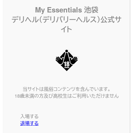
My Essentials 池袋
デリヘル（デリバリーヘルス）公式サ
あの人気ゲーム、ポ〇モンのキャラクターのコスチ
イト
ュームです♪
とにかくかわいさ満天！是非是非お気に入りのあ
の子に着せてみよう♪
SAME CATEGORY
同じカテゴリーのコスプレ
当サイトは風俗コンテンツを含んでいます。
18歳未満の方及び高校生はご利用いただけません
入場する
退場する