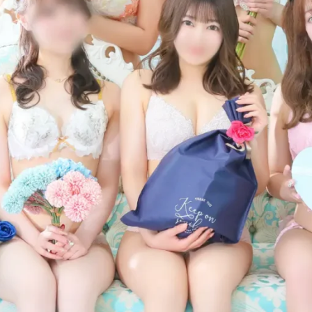
メ
イ
ン
コ
ン
テ
ン
ツ
へ
移
動