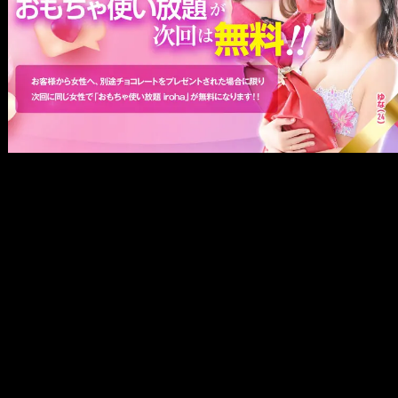
メ
イ
ン
コ
ン
テ
ン
ツ
へ
移
動