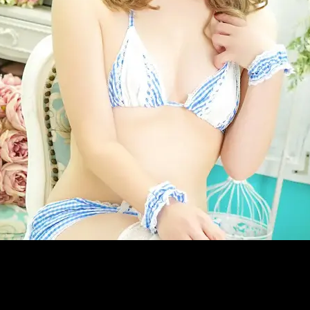
メ
イ
ン
コ
ン
テ
ン
ツ
へ
移
動