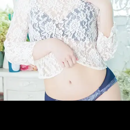
メ
イ
ン
コ
ン
テ
ン
ツ
へ
移
動