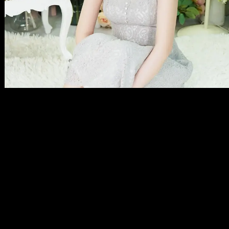
メ
イ
ン
コ
ン
テ
ン
ツ
へ
移
動