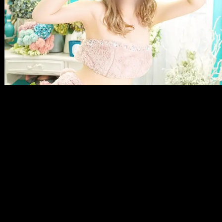
メ
イ
ン
コ
ン
テ
ン
ツ
へ
移
動