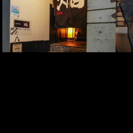
メ
イ
ン
コ
ン
テ
ン
ツ
へ
移
動