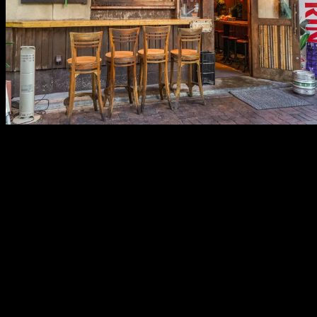
メ
イ
ン
コ
ン
テ
ン
ツ
へ
移
動