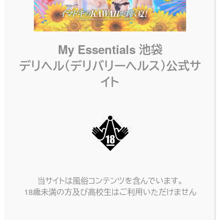
本動画は当店のおもちゃ使い放題コースで実際に
使えるおもちゃは一体なんなのか？
女の子は本当に感じるの
そして使うと
My Essentials 池袋
か？
に焦点を当てた動画でした！
デリヘル（デリバリーヘルス）公式サ
イト
この動画を見て「あすな」ちゃんと遊んでみたい！
と思ったお客様！
お電話・ネットでのご予約
お待ちしております！
出演キャスト
あすな(23)
当サイトは風俗コンテンツを含んでいます。
18歳未満の方及び高校生はご利用いただけません
my-essentials.info