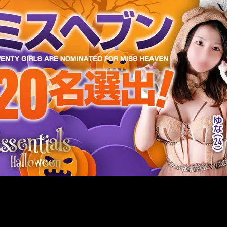
メ
イ
ン
コ
ン
テ
ン
ツ
へ
移
動