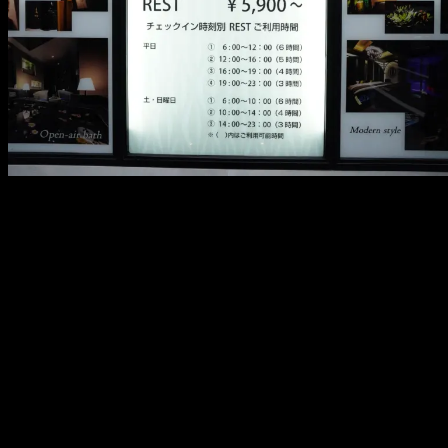
メ
イ
ン
コ
ン
テ
ン
ツ
へ
移
動