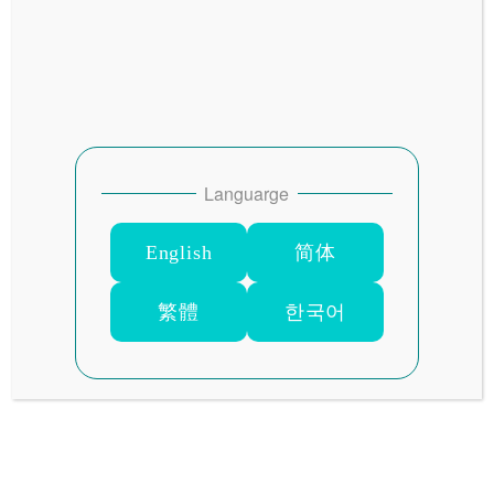
ラムセス クラシック
Time’s One（タイム
ズワン）
Languarge
ラブホテル
English
简体
古い投稿
繁體
한국어
ホテル スマイル
新しい投稿
HOTEL Q