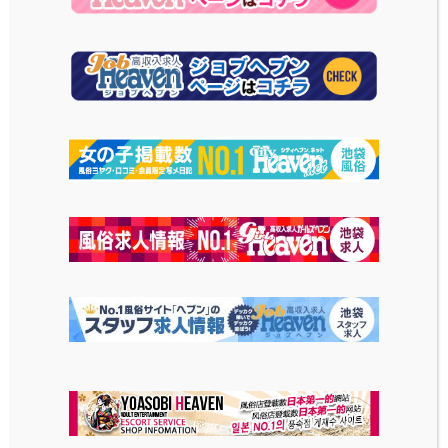
PARK
袋店
THE HOTEL
ラムセスタワー
TOKIWA WEST（ザ
ホテル トキワ ウエス
ト）