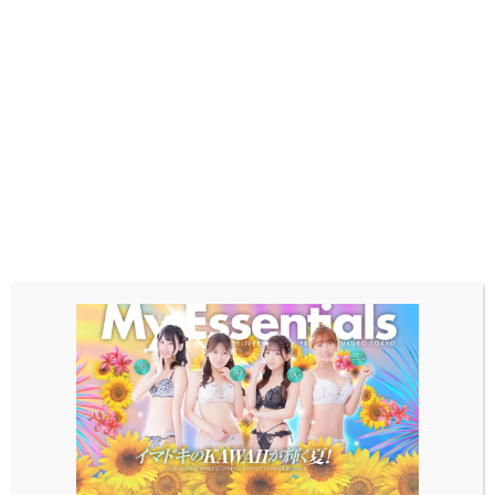
HOTEL INFORMATION
ホテル情報
ホテル名
リフレイン
東京都豊島区池袋２丁目
住所
16-５
電話番号
03-5950-2717
ホームペ
https://www.hotel-
ージ
shuffle.com/