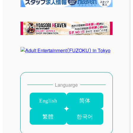
古い投稿
ホテルZEBRA（旧ホテルパラオ）
新しい投稿
マリンブルー
Languarge
SITE MENU
English
简体
HOME
繁體
한국어
最新情報
料金システム