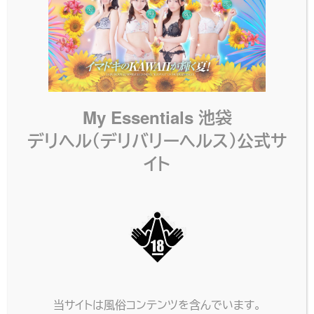
HOTEL INFORMATION
ホテル情報
ホテル
My Essentials 池袋
ホテルショコラ
名
デリヘル（デリバリーヘルス）公式サ
東京都豊島区 東池袋1-37-
イト
住所
9
電話
03-3971-4567
番号
ホーム
https://www.hotelchoco.jp/
ページ
当サイトは風俗コンテンツを含んでいます。