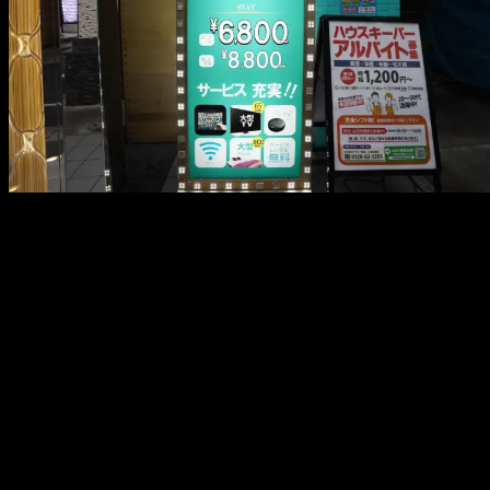
メ
イ
ン
コ
ン
テ
ン
ツ
へ
移
動