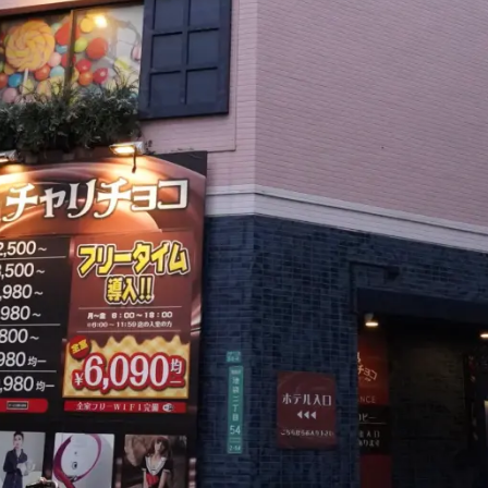
メ
イ
ン
コ
ン
テ
ン
ツ
へ
移
動