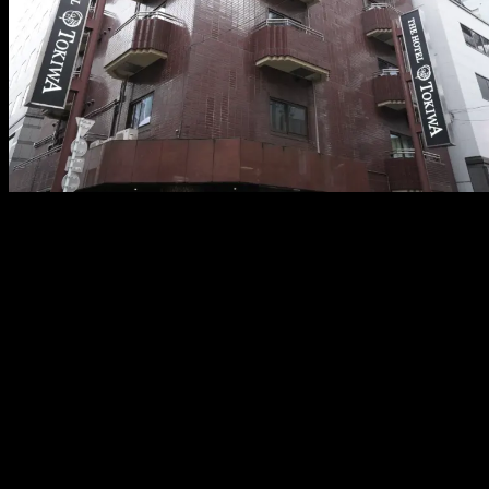
メ
イ
ン
コ
ン
テ
ン
ツ
へ
移
動