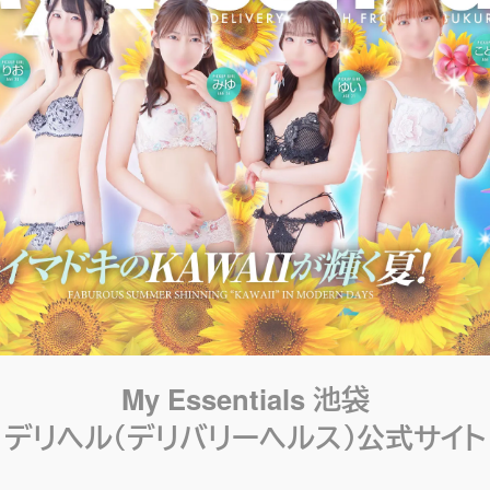
My Essentials 池袋
デリヘル（デリバリーヘルス）公式サイト
ホテル エントランス