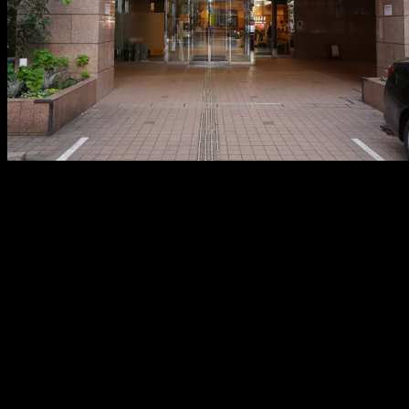
メ
イ
ン
コ
ン
テ
ン
ツ
へ
移
動