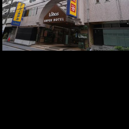
メ
イ
ン
コ
ン
テ
ン
ツ
へ
移
動