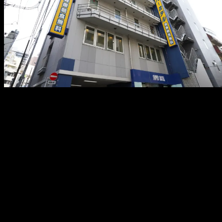
メ
イ
ン
コ
ン
テ
ン
ツ
へ
移
動