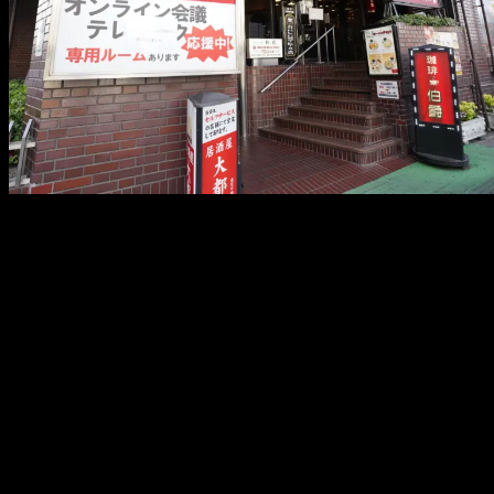
メ
イ
ン
コ
ン
テ
ン
ツ
へ
移
動